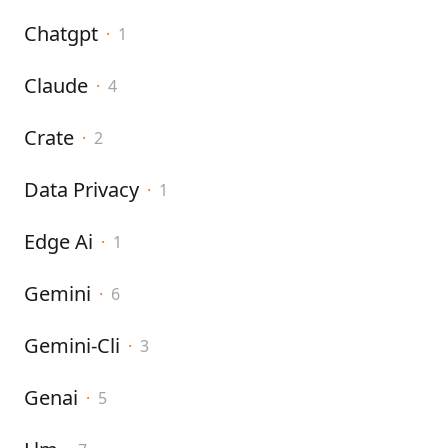
Chatgpt
·
1
Claude
·
4
Crate
·
2
Data Privacy
·
1
Edge Ai
·
1
Gemini
·
6
Gemini-Cli
·
3
Genai
·
5