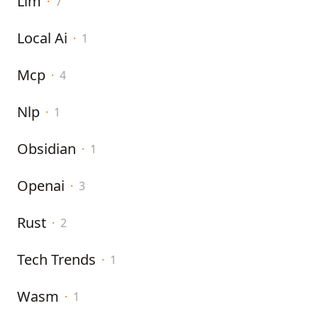
Llm
·
7
Local Ai
·
1
Mcp
·
4
Nlp
·
1
Obsidian
·
1
Openai
·
3
Rust
·
2
Tech Trends
·
1
Wasm
·
1