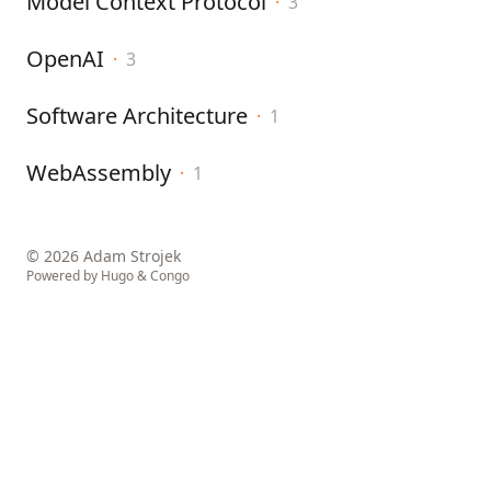
Model Context Protocol
·
3
OpenAI
·
3
Software Architecture
·
1
WebAssembly
·
1
© 2026 Adam Strojek
Powered by
Hugo
&
Congo