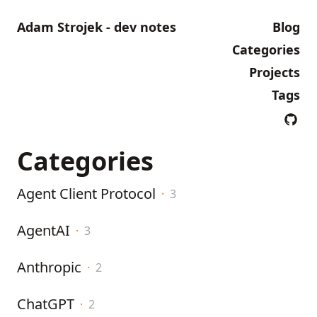
Adam Strojek - dev notes
Blog
Categories
Projects
Tags
Categories
Agent Client Protocol
·
3
AgentAI
·
3
Anthropic
·
2
ChatGPT
·
2